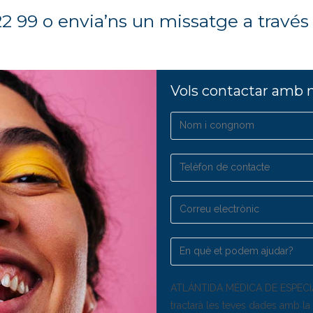
22 99 o envia’ns un missatge a través
Vols contactar amb n
ATLÁNTIDA MÉDICA DE ESPECIA
tractarà les teves dades amb la 