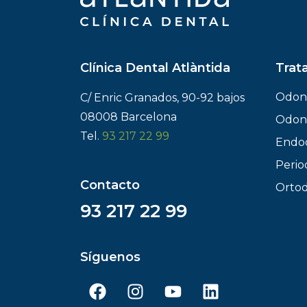
Clínica Dental Atlàntida
Trat
Odon
C/ Enric Granados, 90-92 bajos
08008 Barcelona
Odont
Tel.
93 217 22 99
Endo
Perio
Contacto
Ortod
93 217 22 99
Síguenos