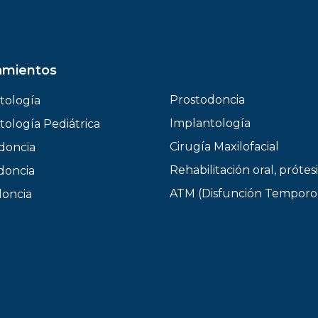
amientos
Prostodoncia
tología
Implantología
ología Pediátrica
Cirugía Maxilofacial
doncia
Rehabilitación oral, prótesi
doncia
ATM (Disfunción Temporo
oncia