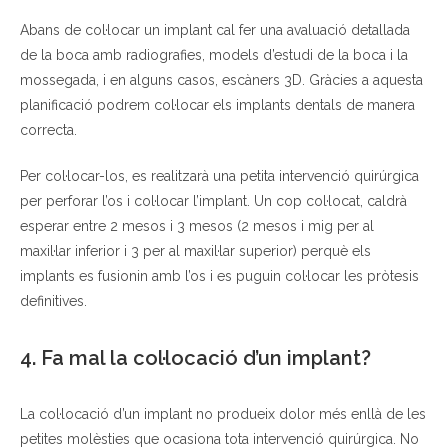
Abans de col·locar un implant cal fer una avaluació detallada
de la boca amb radiografies, models d’estudi de la boca i la
mossegada, i en alguns casos, escàners 3D. Gràcies a aquesta
planificació podrem col·locar els implants dentals de manera
correcta.
Per col·locar-los, es realitzarà una petita intervenció quirúrgica
per perforar l’os i col·locar l’implant. Un cop col·locat, caldrà
esperar entre 2 mesos i 3 mesos (2 mesos i mig per al
maxil·lar inferior i 3 per al maxil·lar superior) perquè els
implants es fusionin amb l’os i es puguin col·locar les pròtesis
definitives.
4. Fa mal la col·locació d’un implant?
La col·locació d’un implant no produeix dolor més enllà de les
petites molèsties que ocasiona tota intervenció quirúrgica. No