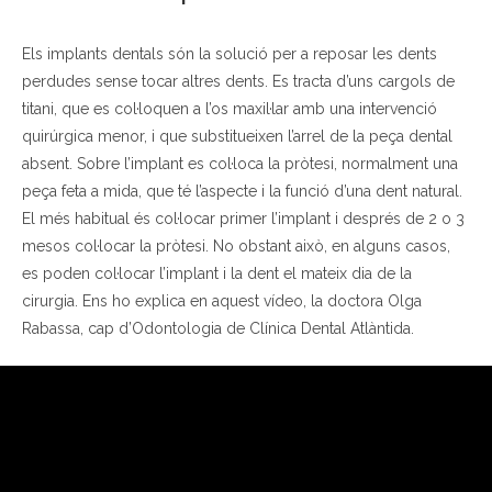
Els implants dentals són la solució per a reposar les dents
perdudes sense tocar altres dents. Es tracta d’uns cargols de
titani, que es col·loquen a l’os maxil·lar amb una intervenció
quirúrgica menor, i que substitueixen l’arrel de la peça dental
absent. Sobre l’implant es col·loca la pròtesi, normalment una
peça feta a mida, que té l’aspecte i la funció d’una dent natural.
El més habitual és col·locar primer l’implant i després de 2 o 3
mesos col·locar la pròtesi. No obstant això, en alguns casos,
es poden col·locar l’implant i la dent el mateix dia de la
cirurgia. Ens ho explica en aquest vídeo, la doctora Olga
Rabassa, cap d’Odontologia de Clínica Dental Atlàntida.