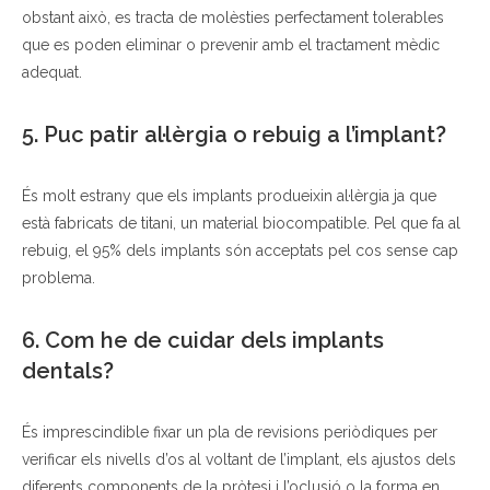
obstant això, es tracta de molèsties perfectament tolerables
que es poden eliminar o prevenir amb el tractament mèdic
adequat.
5. Puc patir al·lèrgia o rebuig a l’implant?
És molt estrany que els implants produeixin al·lèrgia ja que
està fabricats de titani, un material biocompatible. Pel que fa al
rebuig, el 95% dels implants són acceptats pel cos sense cap
problema.
6. Com he de cuidar dels implants
dentals?
És imprescindible fixar un pla de revisions periòdiques per
verificar els nivells d’os al voltant de l’implant, els ajustos dels
diferents components de la pròtesi i l’oclusió o la forma en