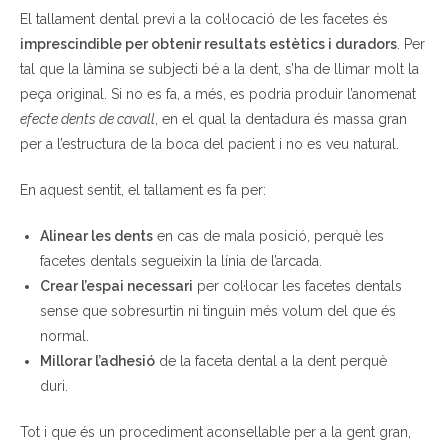
El tallament dental previ a la col·locació de les facetes és
imprescindible per obtenir resultats estètics i duradors
. Per
tal que la làmina se subjecti bé a la dent, s’ha de llimar molt la
peça original. Si no es fa, a més, es podria produir l’anomenat
efecte dents de cavall
, en el qual la dentadura és massa gran
per a l’estructura de la boca del pacient i no es veu natural.
En aquest sentit, el tallament es fa per:
Alinear les dents
en cas de mala posició, perquè les
facetes dentals segueixin la línia de l’arcada.
Crear l’espai necessari
per col·locar les facetes dentals
sense que sobresurtin ni tinguin més volum del que és
normal.
Millorar l’adhesió
de la faceta dental a la dent perquè
duri.
Tot i que és un procediment aconsellable per a la gent gran,