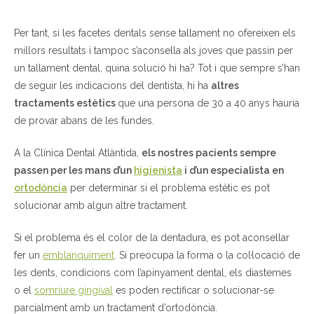
Per tant, si les facetes dentals sense tallament no ofereixen els
millors resultats i tampoc s’aconsella als joves que passin per
un tallament dental, quina solució hi ha? Tot i que sempre s’han
de seguir les indicacions del dentista, hi ha
altres
tractaments estètics
que una persona de 30 a 40 anys hauria
de provar abans de les fundes.
A la Clínica Dental Atlàntida,
els nostres pacients sempre
passen per les mans d’un
higienista
i d’un especialista en
ortodòncia
per determinar si el problema estètic es pot
solucionar amb algun altre tractament.
Si el problema és el color de la dentadura, es pot aconsellar
fer un
emblanquiment
. Si preocupa la forma o la col·locació de
les dents, condicions com l’apinyament dental, els diastemes
o el
somriure gingival
es poden rectificar o solucionar-se
parcialment amb un tractament d’ortodòncia.