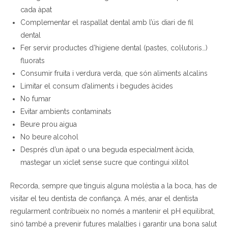
cada àpat
Complementar el raspallat dental amb l’ús diari de fil
dental
Fer servir productes d’higiene dental (pastes, col·lutoris…)
fluorats
Consumir fruita i verdura verda, que són aliments alcalins
Limitar el consum d’aliments i begudes àcides
No fumar
Evitar ambients contaminats
Beure prou aigua
No beure alcohol
Després d’un àpat o una beguda especialment àcida,
mastegar un xiclet sense sucre que contingui xilitol
Recorda, sempre que tinguis alguna molèstia a la boca, has de
visitar el teu dentista de confiança. A més, anar el dentista
regularment contribueix no només a mantenir el pH equilibrat,
sinó també a prevenir futures malalties i garantir una bona salut