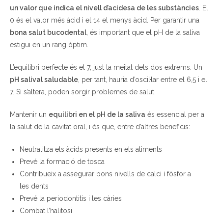
un valor que indica el nivell d’acidesa de les substàncies
. El
0 és el valor més àcid i el 14 el menys àcid. Per garantir una
bona salut bucodental
, és important que el pH de la saliva
estigui en un rang òptim.
L’equilibri perfecte és el 7, just la meitat dels dos extrems. Un
pH salival saludable
, per tant, hauria d’oscil·lar entre el 6,5 i el
7. Si s’altera, poden sorgir problemes de salut.
Mantenir un
equilibri en el pH de la saliva
és essencial per a
la salut de la cavitat oral, i és que, entre d’altres beneficis:
Neutralitza els àcids presents en els aliments
Prevé la formació de tosca
Contribueix a assegurar bons nivells de calci i fòsfor a
les dents
Prevé la periodontitis i les càries
Combat l’halitosi