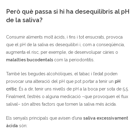
Però què passa si hi ha desequilibris al pH
de la saliva?
Consumir aliments molt àcids, i fins i tot ensucrats, provoca
que el pH de la saliva es desequilibri i, com a conseqüència,
augmenta el risc, per exemple, de desenvolupar càries o
malalties bucodentals
com la periodontitis.
També les begudes alcohòliques, el tabac i l’edat poden
provocar una alteració del pH que pot portar a tenir un
pH
crític
. És a dir, tenir uns nivells de pH a la boca per sota de 5,5.
Finalment, l’estrès o alguna medicació –que provoquen el flux
salival– són altres factors que tornen la saliva més àcida.
Els senyals principals que avisen d’una
saliva excessivament
àcida
són: