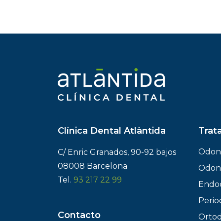
Clínica Dental Atlàntida
Trat
Odon
C/ Enric Granados, 90-92 bajos
08008 Barcelona
Odont
Tel.
93 217 22 99
Endo
Perio
Contacto
Ortod