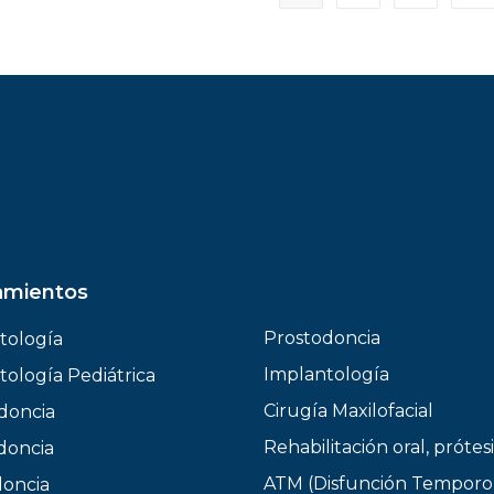
amientos
Prostodoncia
tología
Implantología
ología Pediátrica
Cirugía Maxilofacial
doncia
Rehabilitación oral, prótesi
doncia
ATM (Disfunción Temporo
oncia